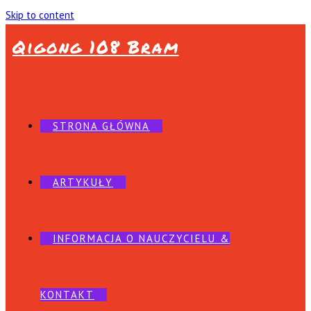
Skip to content
Qigong 108 Bram
STRONA GŁÓWNA
ARTYKUŁY
INFORMACJA O NAUCZYCIELU &
KONTAKT