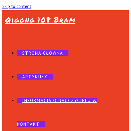
Skip to content
Qigong 108 Bram
STRONA GŁÓWNA
ARTYKUŁY
INFORMACJA O NAUCZYCIELU &
KONTAKT