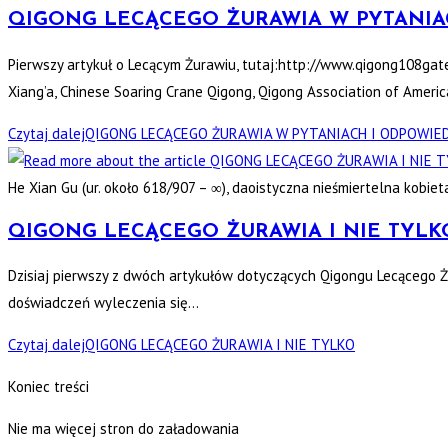
QIGONG LECĄCEGO ŻURAWIA W PYTANIA
Pierwszy artykuł o Lecącym Żurawiu, tutaj:http://www.qigong108g
Xiang’a, Chinese Soaring Crane Qigong, Qigong Association of Amer
Czytaj dalej
QIGONG LECĄCEGO ŻURAWIA W PYTANIACH I ODPOWIE
He Xian Gu (ur. około 618/907 – ∞), daoistyczna nieśmiertelna kob
QIGONG LECĄCEGO ŻURAWIA I NIE TYLK
Dzisiaj pierwszy z dwóch artykułów dotyczących Qigongu Lecącego Żu
doświadczeń wyleczenia się…
Czytaj dalej
QIGONG LECĄCEGO ŻURAWIA I NIE TYLKO
Koniec treści
Nie ma więcej stron do załadowania