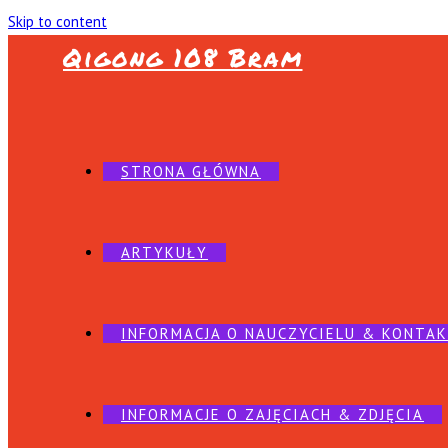
Skip to content
Qigong 108 Bram
STRONA GŁÓWNA
ARTYKUŁY
INFORMACJA O NAUCZYCIELU & KONTA
INFORMACJE O ZAJĘCIACH & ZDJĘCIA