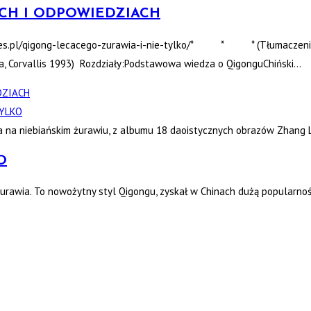
CH I ODPOWIEDZIACH
ates.pl/qigong-lecacego-zurawia-i-nie-tylko/* * * (Tłumaczenie, 
ica, Corvallis 1993) Rozdziały:Podstawowa wiedza o QigonguChiński…
DZIACH
ieta na niebiańskim żurawiu, z albumu 18 daoistycznych obrazów Zha
O
rawia. To nowożytny styl Qigongu, zyskał w Chinach dużą popularność