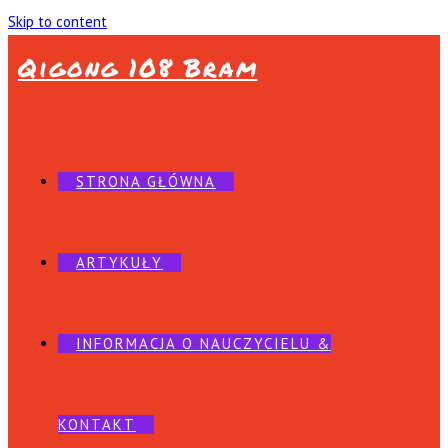
Skip to content
Qigong 108 Bram
STRONA GŁÓWNA
ARTYKUŁY
INFORMACJA O NAUCZYCIELU &
KONTAKT