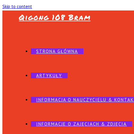
Skip to content
Qigong 108 Bram
STRONA GŁÓWNA
ARTYKUŁY
INFORMACJA O NAUCZYCIELU & KONTA
INFORMACJE O ZAJĘCIACH & ZDJĘCIA