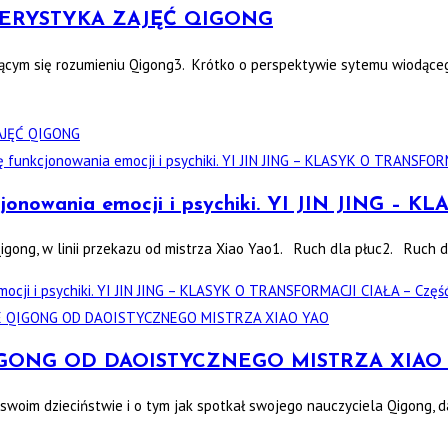
TERYSTYKA ZAJĘĆ QIGONG
jącym się rozumieniu Qigong3. Krótko o perspektywie sytemu wiodąc
JĘĆ QIGONG
kcjonowania emocji i psychiki. YI JIN JING 
Qigong, w linii przekazu od mistrza Xiao Yao1. Ruch dla płuc2. Ruch 
mocji i psychiki. YI JIN JING – KLASYK O TRANSFORMACJI CIAŁA – Częś
GONG OD DAOISTYCZNEGO MISTRZA XIAO
 swoim dzieciństwie i o tym jak spotkał swojego nauczyciela Qigong, 