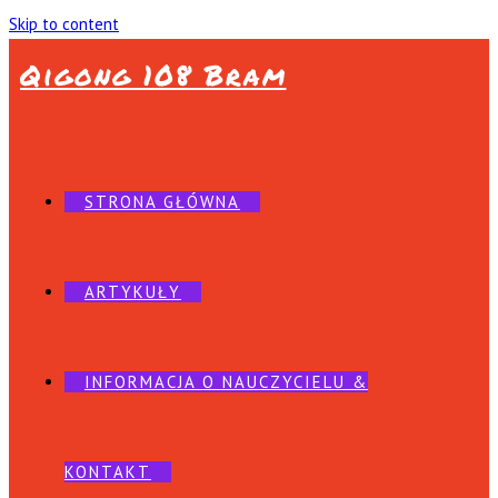
Skip to content
Qigong 108 Bram
STRONA GŁÓWNA
ARTYKUŁY
INFORMACJA O NAUCZYCIELU &
KONTAKT