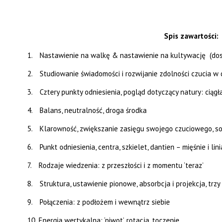
Spis zawartości:
1.
Nastawienie na walkę & nastawienie na kultywację (dosk
2.
Studiowanie świadomości i rozwijanie zdolności czucia w 
3.
Cztery punkty odniesienia, pogląd dotyczący natury: ciągł
4.
Balans, neutralność, droga środka
5.
Klarowność, zwiększanie zasięgu swojego czuciowego, so
6.
Punkt odniesienia, centra, szkielet, dantien – mięśnie i lin
7.
Rodzaje wiedzenia: z przeszłości i z momentu ‘teraz’
8.
Struktura, ustawienie pionowe, absorbcja i projekcja, trz
9.
Połączenia: z podłożem i wewnątrz siebie
10.
Energia wertykalna: ‘piwot’, rotacja, toczenie