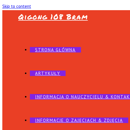
Skip to content
Qigong 108 Bram
STRONA GŁÓWNA
ARTYKUŁY
INFORMACJA O NAUCZYCIELU & KONTA
INFORMACJE O ZAJĘCIACH & ZDJĘCIA