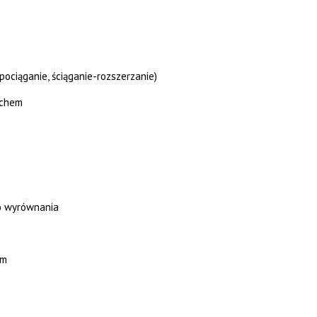
ociąganie, ściąganie-rozszerzanie)
uchem
go wyrównania
um