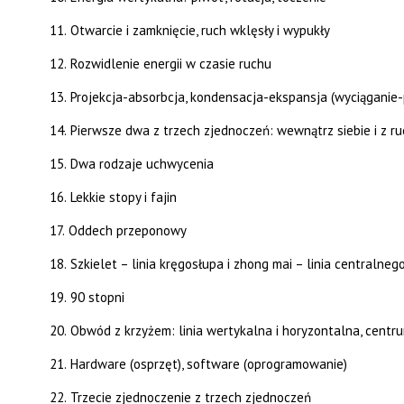
11.
Otwarcie i zamknięcie, ruch wklęsły i wypukły
12.
Rozwidlenie energii w czasie ruchu
13.
Projekcja-absorbcja, kondensacja-ekspansja (wyciąganie-p
14.
Pierwsze dwa z trzech zjednoczeń: wewnątrz siebie i z r
15.
Dwa rodzaje uchwycenia
16.
Lekkie stopy i fajin
17.
Oddech przeponowy
18.
Szkielet – linia kręgosłupa i zhong mai – linia centralne
19.
90 stopni
20.
Obwód z krzyżem: linia wertykalna i horyzontalna, centr
21.
Hardware (osprzęt), software (oprogramowanie)
22.
Trzecie zjednoczenie z trzech zjednoczeń