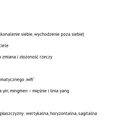
onalenie siebie, wychodzenie poza siebie)
ciele
a zmiana i złożoność rzeczy
matycznego „wifi”
ia yin, mingmen – mięśnie i linia yang
y płaszczyzny: wertykalna, horyzontalna, sagitalna