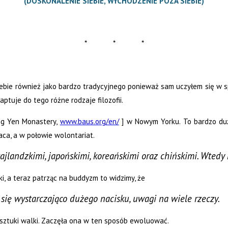
(DOSKONALENIE SIEBIE, WYCHODZENIE POZA SIEBIE)
* * *
siebie również jako bardzo tradycyjnego ponieważ sam uczyłem się w 
tuje do tego różne rodzaje filozofii.
ng Yen Monastery,
www.baus.org/en/
] w Nowym Yorku. To bardzo duży
aca, a w połowie wolontariat.
ajlandzkimi, japońskimi, koreańskimi oraz chińskimi. Wtedy
i, a teraz patrząc na buddyzm to widzimy, że
 się wystarczająco dużego nacisku, uwagi na wiele rzeczy.
o sztuki walki. Zaczęła ona w ten sposób ewoluować.