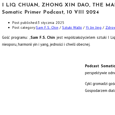
I LIQ CHUAN, ZHONG XIN DAO, THE MART
Somatic Primer Podcast, 10 VIII 2024
Post published:
3 stycznia 2025
Post category:
Sam F.S. Chin
/
Sztuki Walki
/
Yi Jin Jing
/
Zdro
Gość programu:
„
Sam F.S. Chin
jest współzałożycielem sztuki I Li
nieoporu, harmonii yin i yang, jedności i chwili obecnej.
Podcast Somatic
perspektywie odnos
Cykl gromadzi gośc
Gospodarzem dialo