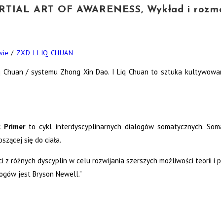
IAL ART OF AWARENESS, Wykład i rozmow
wie
/
ZXD I LIQ CHUAN
q Chuan / systemu Zhong Xin Dao. I Liq Chuan to sztuka kultywowani
 Primer
to cykl interdyscyplinarnych dialogów somatycznych. Soma
zącej się do ciała.
i z różnych dyscyplin w celu rozwijania szerszych możliwości teorii i 
gów jest Bryson Newell.”