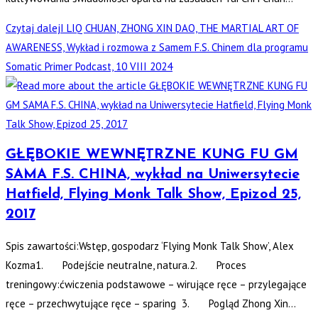
Czytaj dalej
I LIQ CHUAN, ZHONG XIN DAO, THE MARTIAL ART OF
AWARENESS, Wykład i rozmowa z Samem F.S. Chinem dla programu
Somatic Primer Podcast, 10 VIII 2024
GŁĘBOKIE WEWNĘTRZNE KUNG FU GM
SAMA F.S. CHINA, wykład na Uniwersytecie
Hatfield, Flying Monk Talk Show, Epizod 25,
2017
Spis zawartości:Wstęp, gospodarz ‘Flying Monk Talk Show’, Alex
Kozma1. Podejście neutralne, natura.2. Proces
treningowy:ćwiczenia podstawowe – wirujące ręce – przylegające
ręce – przechwytujące ręce – sparing 3. Pogląd Zhong Xin…