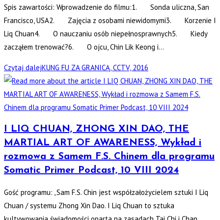
Spis zawartości: Wprowadzenie do filmu:1. Sonda uliczna, San
Francisco, USA2. Zajęcia z osobami niewidomymi3. Korzenie I
Liq Chuan4. O nauczaniu osób niepełnosprawnych5. Kiedy
zacząłem trenować?6. O ojcu, Chin Lik Keong i…
Czytaj dalej
KUNG FU ZA GRANICĄ, CCTV, 2016
I LIQ CHUAN, ZHONG XIN DAO, THE
MARTIAL ART OF AWARENESS, Wykład i
rozmowa z Samem F.S. Chinem dla programu
Somatic Primer Podcast, 10 VIII 2024
Gość programu: „Sam F.S. Chin jest współzałożycielem sztuki I Liq
Chuan / systemu Zhong Xin Dao. I Liq Chuan to sztuka
kultywowania świadomości oparta na zasadach Tai Chi i Chan…