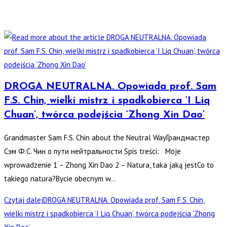
DROGA NEUTRALNA. Opowiada prof. Sam
F.S. Chin, wielki mistrz i spadkobierca ‘I Liq
Chuan’, twórca podejścia ‘Zhong Xin Dao’
Grandmaster Sam F.S. Chin about the Neutral WayГрандмастер
Сэм Ф.С. Чин о пути нейтральности Spis treści: Moje
wprowadzenie 1 – Zhong Xin Dao 2 – Natura, taka jaką jestCo to
takiego natura?Bycie obecnym w…
Czytaj dalej
DROGA NEUTRALNA. Opowiada prof. Sam F.S. Chin,
wielki mistrz i spadkobierca ‘I Liq Chuan’, twórca podejścia ‘Zhong