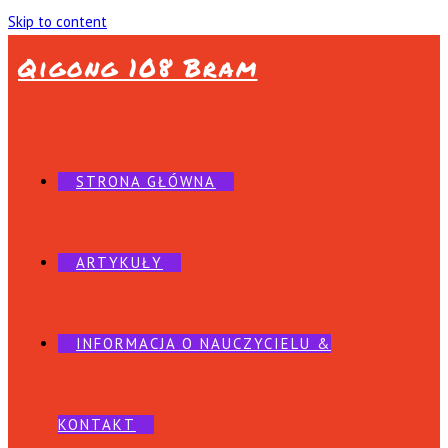
Skip to content
Qigong 108 Bram
STRONA GŁÓWNA
ARTYKUŁY
INFORMACJA O NAUCZYCIELU &
KONTAKT