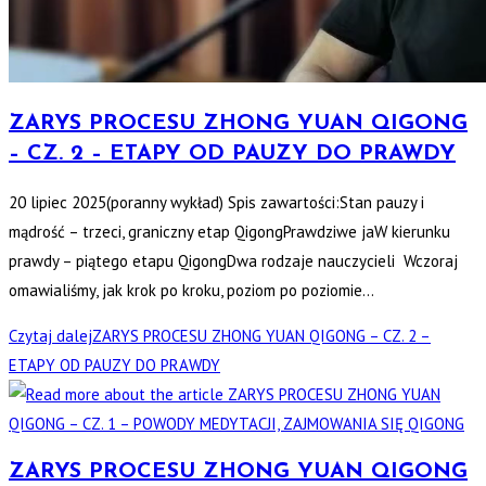
ZARYS PROCESU ZHONG YUAN QIGONG
– CZ. 2 – ETAPY OD PAUZY DO PRAWDY
20 lipiec 2025(poranny wykład) Spis zawartości:Stan pauzy i
mądrość – trzeci, graniczny etap QigongPrawdziwe jaW kierunku
prawdy – piątego etapu QigongDwa rodzaje nauczycieli Wczoraj
omawialiśmy, jak krok po kroku, poziom po poziomie…
Czytaj dalej
ZARYS PROCESU ZHONG YUAN QIGONG – CZ. 2 –
ETAPY OD PAUZY DO PRAWDY
ZARYS PROCESU ZHONG YUAN QIGONG