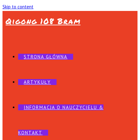
Skip to content
Qigong 108 Bram
STRONA GŁÓWNA
ARTYKUŁY
INFORMACJA O NAUCZYCIELU &
KONTAKT