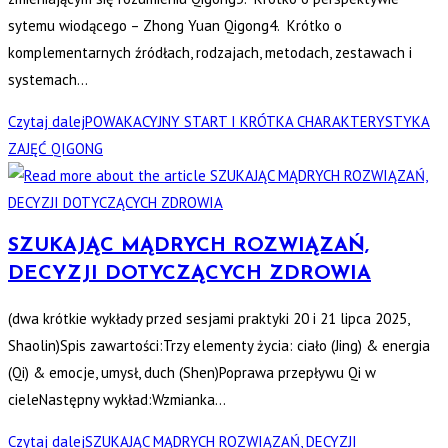
sytemu wiodącego – Zhong Yuan Qigong4. Krótko o
komplementarnych źródłach, rodzajach, metodach, zestawach i
systemach…
Czytaj dalej
POWAKACYJNY START I KRÓTKA CHARAKTERYSTYKA
ZAJĘĆ QIGONG
SZUKAJĄC MĄDRYCH ROZWIĄZAŃ,
DECYZJI DOTYCZĄCYCH ZDROWIA
(dwa krótkie wykłady przed sesjami praktyki 20 i 21 lipca 2025,
Shaolin)Spis zawartości:Trzy elementy życia: ciało (Jing) & energia
(Qi) & emocje, umysł, duch (Shen)Poprawa przepływu Qi w
cieleNastępny wykład:Wzmianka…
Czytaj dalej
SZUKAJĄC MĄDRYCH ROZWIĄZAŃ, DECYZJI