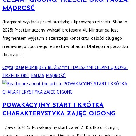
MĄDROŚĆ
(fragment wykładu przed praktyką z lipcowego retreatu Shaolin
2025) Przetłumaczony ‘wykład’ profesora Xu Mingtanga jest
fragmentem wyjętym z szerszego kontekstu, całości długiego
niedawnego lipcowego retreatu w Shaolin. Dlatego na początku
dołączam…
Czytaj dalej
POMIĘDZY BLIŻSZYMI I DALSZYMI CELAMI QIGONG:
TRZECIE OKO, PAUZA, MĄDROŚĆ
POWAKACYJNY START I KRÓTKA
CHARAKTERYSTYKA ZAJĘĆ QIGONG
Zawartość:1. Powakacyjny start zajęć 2. Krótko o różnym,
zmieniającym się rozumieniu Qigong3. Krótko o perspektywie