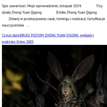
Spis zawartości: Moje wprowadzenie, listopad 2024: Trzy
działy Zhong Yuan Qigong Źródła Zhong Yuan Qigong
Zmiany w przekazywaniu nauk, treningu i realizacji. Certyfikacje
nauczycielskie …
Czytaj dalej
DRUGI POZIOM ZHONG YUAN QIGONG, wykłady i
praktyka, Kijów 2003