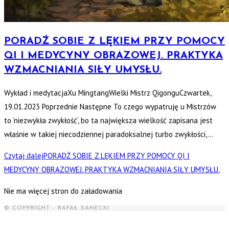
PORADŹ SOBIE Z LĘKIEM PRZY POMOCY
QI I MEDYCYNY OBRAZOWEJ. PRAKTYKA
WZMACNIANIA SIŁY UMYSŁU.
Wykład i medytacjaXu MingtangWielki Mistrz QigonguCzwartek,
19.01.2023 Poprzednie Następne To czego wypatruję u Mistrzów
to ‘niezwykła zwykłość’, bo ta największa wielkość zapisana jest
właśnie w takiej niecodziennej paradoksalnej turbo zwykłości,…
Czytaj dalej
PORADŹ SOBIE Z LĘKIEM PRZY POMOCY QI I
MEDYCYNY OBRAZOWEJ. PRAKTYKA WZMACNIANIA SIŁY UMYSŁU.
Nie ma więcej stron do załadowania
© COPYRIGHT - RAFAŁ SANECKI