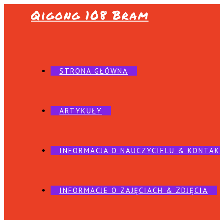
Qigong 108 Bram
STRONA GŁÓWNA
ARTYKUŁY
INFORMACJA O NAUCZYCIELU & KONTA
INFORMACJE O ZAJĘCIACH & ZDJĘCIA