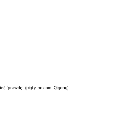
eć ‘prawdę’ (piąty poziom Qigong) –