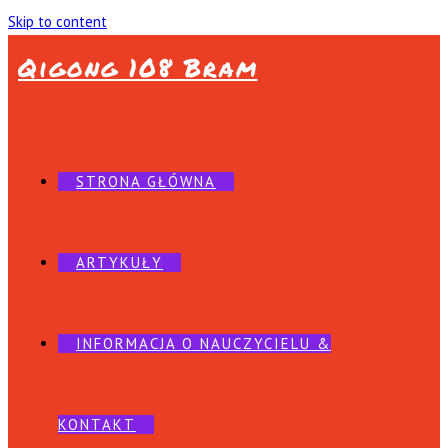
Skip to content
Qigong 108 Bram
STRONA GŁÓWNA
ARTYKUŁY
INFORMACJA O NAUCZYCIELU &
KONTAKT