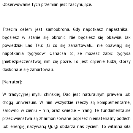
Obserwowanie tych przemian jest fascynujące.
Trzecim celem jest samoobrona. Gdy napotkasz napastnika…
będziesz w stanie się obronić. Nie będziesz się obawiał. Jak
powiedział Lao Tzu: „Ci co się zahartowali… nie obawiają się
napotkania tygrysów”. Oznacza to, że możesz zabić tygrysa
[niebezpieczeństwo], nim cię pożre. To jest dążenie ludzi, którzy
doskonale się zahartowali.
[Narrator]:
W tradycyjnej myśli chińskiej, Dao jest naturalnym prawem lub
drogą uniwersum. W nim wszystkie rzeczy są komplementarne,
zarówno w cieniu – Yin, oraz świetle – Yang. Te fundamentalne
przeciwieństwa są zharmonizowane poprzez niematerialny oddech
lub energię, nazywaną Qi. Qi obdarza nas życiem. To witalna siła