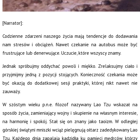
[Narrator]:
Codzienne zdarzeni naszego życia mają tendencje do dodawania
nam stresów i obciążeń. Nawet czekanie na autobus może być
frustrujące lub denerwujące. Uczucie, które wszyscy znamy.
Jednak spróbujmy oddychać powoli i miękko. Zrelaksujmy ciało i
przyjmijmy jedną z pozycji stojących. Konieczność czekania może
być okazją do dodatkowej sesji praktyki, której nikt nawet nie
zauważy.
W szóstym wieku p.n.e. filozof nazywany Lao Tzu wskazał na
sposób życia, zamieniający wojny i skupienie na własnym interesie,
na harmonię i spokój. Stał się on znany jako taoizm. W odległej
górskiej świątyni mniszki wciąż pielęgnują ołtarz zadedykowany Lao
Tzu. Każdego dnia zapalają kadzidła ku pamięci mędrców, którzy