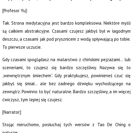
[Profesor Yu]:
Tak. Strona medytacyjna jest bardzo kompleksowa. Niektóre myśli
są całkiem abstrakcyjne. Czasami czujesz jakbyś był w łagodnym
deszczu, a czasami jak pod prysznicem z wodą spływającą po tobie.
To pierwsze uczucie.
Gdy czasami spoglądasz na malarstwo z chińskimi pejzażami… lub
sceneriami, to czujesz się bardzo szczęśliwy. Nazywa się to
„wewnętrznym śmiechem”. Gdy praktykujesz, powinieneś czuć się
jakbyś się śmiał… ale bez żadnego dźwięku wychodzącego na
zewnątrz. Powinno to być naturalne. Bardzo szczęśliwy, a im więcej
ćwiczysz, tym lepiej się czujesz.
[Narrator]:
Stojąc nieruch
omo, posłuchaj tych w
ersów z Tao De Ching o
naturze: