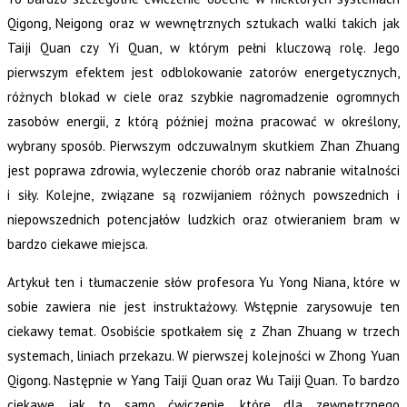
Qigong, Neigong oraz w wewnętrznych sztukach walki takich jak
Taiji Quan czy Yi Quan, w którym pełni kluczową rolę. Jego
pierwszym efektem jest odblokowanie zatorów energetycznych,
różnych blokad w ciele oraz szybkie nagromadzenie ogromnych
zasobów energii, z którą później można pracować w określony,
wybrany sposób. Pierwszym odczuwalnym skutkiem Zhan Zhuang
jest poprawa zdrowia, wyleczenie chorób oraz nabranie witalności
i siły. Kolejne, związane są rozwijaniem różnych powszednich i
niepowszednich potencjałów ludzkich oraz otwieraniem bram w
bardzo ciekawe miejsca.
Artykuł ten i tłumaczenie słów profesora Yu Yong Niana, które w
sobie zawiera nie jest instruktażowy. Wstępnie zarysowuje ten
ciekawy temat. Osobiście spotkałem się z Zhan Zhuang w trzech
systemach, liniach przekazu. W pierwszej kolejności w Zhong Yuan
Qigong. Następnie w Yang Taiji Quan oraz Wu Taiji Quan. To bardzo
ciekawe jak to samo ćwiczenie, które dla zewnętrznego