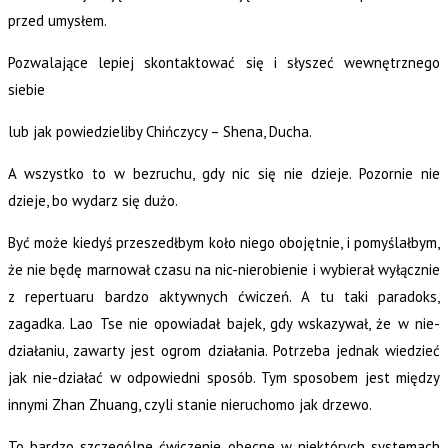
przed umysłem.
Pozwalające lepiej skontaktować się i słyszeć wewnętrznego
siebie
lub jak powiedzieliby Chińczycy – Shena, Ducha.
A wszystko to w bezruchu, gdy nic się nie dzieje. Pozornie nie
dzieje, bo wydarz się dużo.
Być może kiedyś przeszedłbym koło niego obojętnie, i pomyślałbym,
że nie będę marnował czasu na nic-nierobienie i wybierał wyłącznie
z repertuaru bardzo aktywnych ćwiczeń. A tu taki paradoks,
zagadka. Lao Tse nie opowiadał bajek, gdy wskazywał, że w nie-
działaniu, zawarty jest ogrom działania. Potrzeba jednak wiedzieć
jak nie-działać w odpowiedni sposób. Tym sposobem jest między
innymi Zhan Zhuang, czyli stanie nieruchomo jak drzewo.
To bardzo szczególne ćwiczenie obecne w niektórych systemach