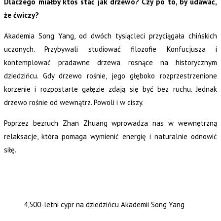
Dlaczego miałby ktoś stać jak drzewo? Czy po to, by udawać,
że ćwiczy?
Akademia Song Yang, od dwóch tysiącleci przyciągała chińskich
uczonych. Przybywali studiować filozofie Konfucjusza i
kontemplować pradawne drzewa rosnące na historycznym
dziedzińcu. Gdy drzewo rośnie, jego głęboko rozprzestrzenione
korzenie i rozpostarte gałęzie zdają się być bez ruchu. Jednak
drzewo rośnie od wewnątrz. Powoli i w ciszy.
Poprzez bezruch Zhan Zhuang wprowadza nas w wewnętrzną
relaksacje, która pomaga wymienić energię i naturalnie odnowić
siłę.
4,500-letni cypr na dziedzińcu Akademii Song Yang