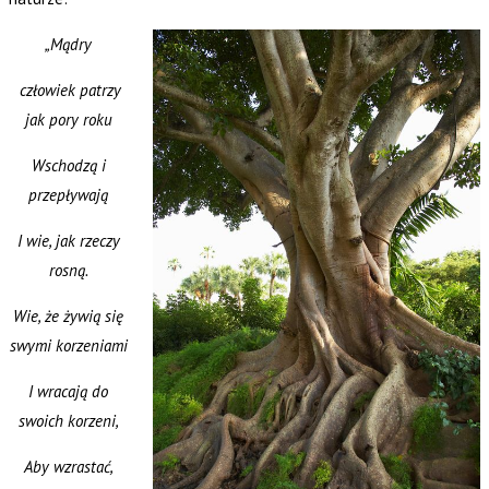
„Mądry
człowie
k patrzy
jak pory roku
Wschodzą i
przepływają
I wie, jak rzeczy
rosną.
Wie, że żywią się
swymi korzeniami
I wracają do
swoich korzeni,
Aby wzrastać,