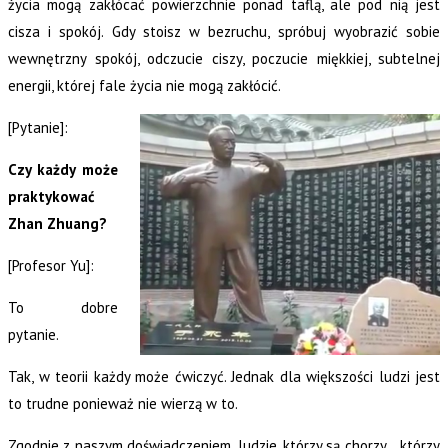
życia mogą zakłócać powierzchnie ponad taflą, ale pod nią jest
cisza i spokój. Gdy stoisz w bezruchu, spróbuj wyobrazić sobie
wewnętrzny spokój, odczucie ciszy, poczucie miękkiej, subtelnej
energii, której fale życia nie mogą zakłócić.
[Pytanie]:
Czy każdy może
praktykować
Zhan Zhuang?
[Profesor Yu]:
To dobre
pytanie.
Tak, w teorii każdy może ćwiczyć. Jednak dla większości ludzi jest
to trudne ponieważ nie wierzą w to.
Zgodnie z naszym doświadczeniem, ludzie, którzy są chorzy… którzy