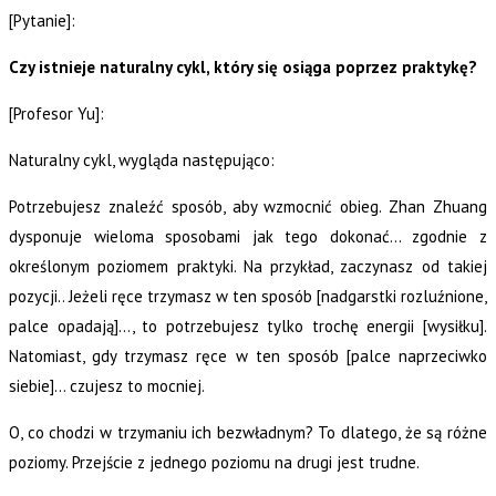
[Pytanie]:
Czy istnieje naturalny cykl, który się osiąga poprzez praktykę?
[Profesor Yu]:
Naturalny cykl, wygląda następująco:
Potrzebujesz znaleźć sposób, aby wzmocnić obieg. Zhan Zhuang
dysponuje wieloma sposobami jak tego dokonać… zgodnie z
określonym poziomem praktyki. Na przykład, zaczynasz od takiej
pozycji.. Jeżeli ręce trzymasz w ten sposób [nadgarstki rozluźnione,
palce opadają]…, to potrzebujesz tylko trochę energii [wysiłku].
Natomiast, gdy trzymasz ręce w ten sposób [palce naprzeciwko
siebie]… czujesz to mocniej.
O, co chodzi w trzymaniu ich bezwładnym? To dlatego, że są różne
poziomy. Przejście z jednego poziomu na drugi jest trudne.