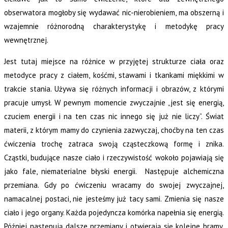
obserwatora mogłoby się wydawać nic-nierobieniem, ma obszerną i
wzajemnie różnorodną charakterystykę i metodykę pracy
wewnętrznej.
Jest tutaj miejsce na różnice w przyjętej strukturze ciała oraz
metodyce pracy z ciałem, kośćmi, stawami i tkankami miękkimi w
trakcie stania. Używa się różnych informacji i obrazów, z którymi
pracuje umysł. W pewnym momencie zwyczajnie „jest się energią,
czuciem energii i na ten czas nic innego się już nie liczy”. Świat
materii, z którym mamy do czynienia zazwyczaj, choćby na ten czas
ćwiczenia trochę zatraca swoją cząsteczkową formę i znika.
Cząstki, budujące nasze ciało i rzeczywistość wokoło pojawiają się
jako fale, niematerialne błyski energii. Następuje alchemiczna
przemiana. Gdy po ćwiczeniu wracamy do swojej zwyczajnej,
namacalnej postaci, nie jesteśmy już tacy sami. Zmienia się nasze
ciało i jego organy. Każda pojedyncza komórka napełnia się energią.
Później następują dalsze przemiany i otwierają się kolejne bramy,