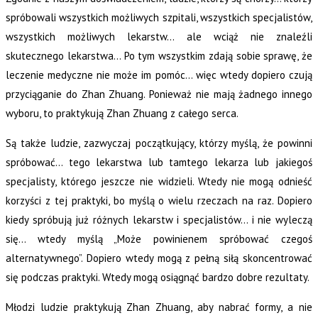
spróbowali wszystkich możliwych szpitali, wszystkich specjalistów,
wszystkich możliwych lekarstw… ale wciąż nie znaleźli
skutecznego lekarstwa… Po tym wszystkim zdają sobie sprawę, że
leczenie medyczne nie może im pomóc… więc wtedy dopiero czują
przyciąganie do Zhan Zhuang. Ponieważ nie mają żadnego innego
wyboru, to praktykują Zhan Zhuang z całego serca.
Są także ludzie, zazwyczaj początkujący, którzy myślą, że powinni
spróbować… tego lekarstwa lub tamtego lekarza lub jakiegoś
specjalisty, którego jeszcze nie widzieli. Wtedy nie mogą odnieść
korzyści z tej praktyki, bo myślą o wielu rzeczach na raz. Dopiero
kiedy spróbują już różnych lekarstw i specjalistów… i nie wyleczą
się… wtedy myślą „Może powinienem spróbować czegoś
alternatywnego”. Dopiero wtedy mogą z pełną siłą skoncentrować
się podczas praktyki. Wtedy mogą osiągnąć bardzo dobre rezultaty.
Młodzi ludzie praktykują Zhan Zhuang, aby nabrać formy, a nie