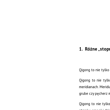
1. Różne „stop
Qigong to nie tylk
Qigong to nie tylk
meridianach. Meridi
grube czy pęcherz m
Qigong to nie tylk