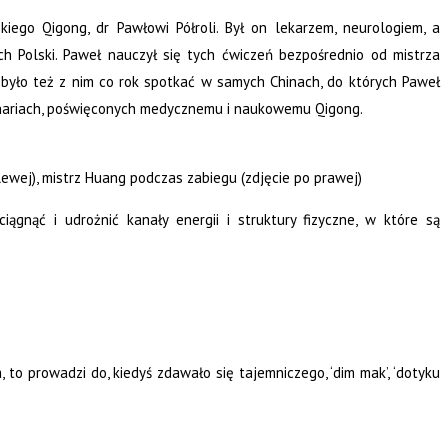
ego Qigong, dr Pawłowi Półroli. Był on lekarzem, neurologiem, a
h Polski. Paweł nauczył się tych ćwiczeń bezpośrednio od mistrza
 było też z nim co rok spotkać w samych Chinach, do których Paweł
minariach, poświęconych medycznemu i naukowemu Qigong.
 lewej), mistrz Huang podczas zabiegu (zdjęcie po prawej)
ągnąć i udrożnić kanały energii i struktury fizyczne, w które są
a, to prowadzi do, kiedyś zdawało się tajemniczego, ‘dim mak’, ‘dotyku