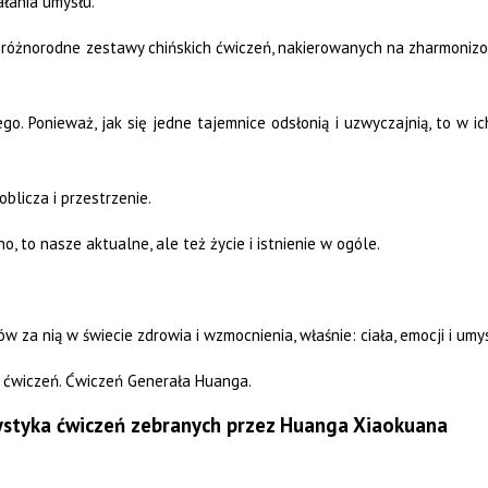
ałania umysłu.
o różnorodne zestawy chińskich ćwiczeń, nakierowanych na zharmonizow
. Ponieważ, jak się jedne tajemnice odsłonią i uzwyczajnią, to w ich
blicza i przestrzenie.
, to nasze aktualne, ale też życie i istnienie w ogóle.
ów za nią w świecie zdrowia i wzmocnienia, właśnie: ciała, emocji i umy
ch ćwiczeń. Ćwiczeń Generała Huanga.
ystyka ćwiczeń zebranych przez Huanga Xiaokuana