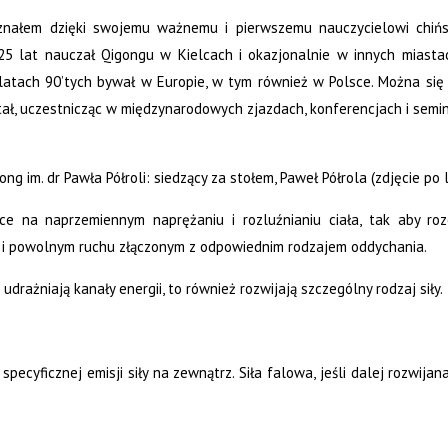
znałem dzięki swojemu ważnemu i pierwszemu nauczycielowi chiński
5 lat nauczał Qigongu w Kielcach i okazjonalnie w innych miastac
latach 90’tych bywał w Europie, w tym również w Polsce. Można się
tał, uczestnicząc w międzynarodowych zjazdach, konferencjach i se
g im. dr Pawła Półroli: siedzący za stołem, Paweł Półrola (zdjęcie po
e na naprzemiennym naprężaniu i rozluźnianiu ciała, tak aby rozci
m i powolnym ruchu złączonym z odpowiednim rodzajem oddychania.
drażniają kanały energii, to również rozwijają szczególny rodzaj siły.
specyficznej emisji siły na zewnątrz. Siła falowa, jeśli dalej rozwijan