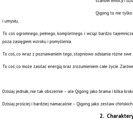
stanów emocji i dzi
Qigong to nie tylk
i umysłu.
To coś ogromnego, pełnego, kompletnego i wciąż bardzo tajemniczego
poza zasięgiem wzroku i pomyślenia.
To coś, co wraz z poznawaniem tego, stopniowo odsłania różne swe o
To coś, co może zasilać energią oraz zrozumieniem całe życie. Zarówno
Dzisiaj jednak, nie tak obszernie – ale Qigong jako brama i kilka krok
Dzisiaj prościej i bardziej namacalnie – Qigong jako zestaw chiński
2. Charakter