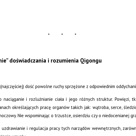
* * *
nie” doświadczania i rozumienia Qigongu
o (najczęściej) dość powolne ruchy sprzężone z odpowiednim oddycha
o naciąganie i rozluźnianie ciała i jego różnych struktur. Powięzi,
anach określających pracę organów takich jak: wątroba, serce, śledziona
oczowy. Nie wspominając o trzustce, osierdziu czy o niedocenianej g
o uzdrawianie i regulacja pracy tych narządów wewnętrznych, zarówn