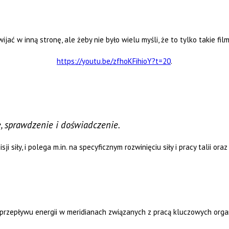
ać w inną stronę, ale żeby nie było wielu myśli, że to tylko takie fil
https://youtu.be/zfhoKFihioY?t=20
.
e, sprawdzenie i doświadczenie.
sji siły, i polega m.in. na specyficznym rozwinięciu siły i pracy talii or
przepływu energii w meridianach związanych z pracą kluczowych or