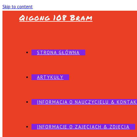
Skip to content
Qigong 108 Bram
STRONA GŁÓWNA
ARTYKUŁY
INFORMACJA O NAUCZYCIELU & KONTA
INFORMACJE O ZAJĘCIACH & ZDJĘCIA