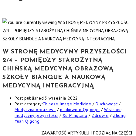
W STRONĘ MEDYCYNY PRZYSZŁOŚCI
2/4 – POMIĘDZY STAROŻYTNĄ
CHIŃSKĄ MEDYCYNĄ OBRAZOWĄ
SZKOŁY BIANQUE A NAUKOWĄ
MEDYCYNĄ INTEGRACYJNĄ
Post published:
3 września 2022
Post category:
Chinese Image Medicine
/
Duchowość
/
Medycyna obrazowa
/
naukowo o Qigongu
/
W stronę
medycyny przyszłości
/
Xu Mingtang
/
Zdrowie
/
Zhong
Yuan Qigong
ZAWARTOŚĆ ARTYKUŁU I PODZIAŁ NA CZĘŚCI: