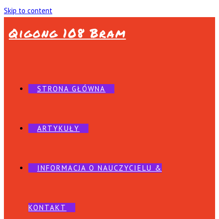
Skip to content
Qigong 108 Bram
STRONA GŁÓWNA
ARTYKUŁY
INFORMACJA O NAUCZYCIELU &
KONTAKT