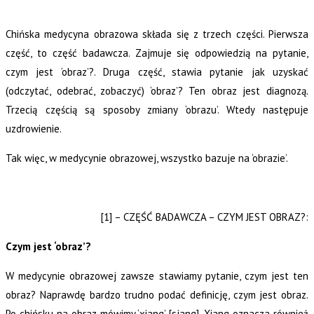
Chińska medycyna obrazowa składa się z trzech części. Pierwsza
część, to część badawcza. Zajmuje się odpowiedzią na pytanie,
czym jest ‘obraz’?. Druga część, stawia pytanie jak uzyskać
(odczytać, odebrać, zobaczyć) ‘obraz’? Ten obraz jest diagnozą.
Trzecią częścią są sposoby zmiany ‘obrazu’. Wtedy następuje
uzdrowienie.
Tak więc, w medycynie obrazowej, wszystko bazuje na ‘obrazie’.
[1] – CZĘŚĆ BADAWCZA – CZYM JEST OBRAZ?:
Czym jest ‘obraz’?
W medycynie obrazowej zawsze stawiamy pytanie, czym jest ten
obraz? Naprawdę bardzo trudno podać definicję, czym jest obraz.
Po chińsku na obraz mówimy ‘xiang’ [sjang].
Xiang
oznacza również