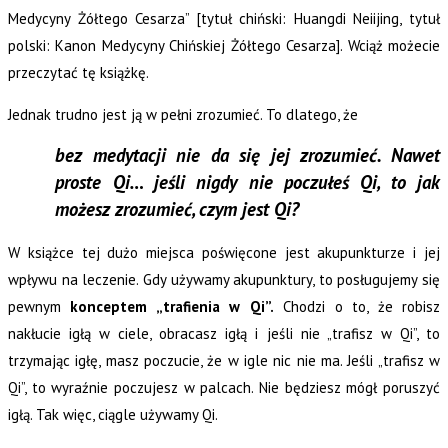
Medycyny Żółtego Cesarza” [tytuł chiński: Huangdi Neiijing, tytuł
polski: Kanon Medycyny Chińskiej Żółtego Cesarza]. Wciąż możecie
przeczytać tę książkę.
Jednak trudno jest ją w pełni zrozumieć. To dlatego, że
bez medytacji nie da się jej zrozumieć. Nawet
proste Qi… jeśli nigdy nie poczułeś Qi, to jak
możesz zrozumieć, czym jest Qi?
W książce tej dużo miejsca poświęcone jest akupunkturze i jej
wpływu na leczenie. Gdy używamy akupunktury, to posługujemy się
pewnym
konceptem „trafienia w Qi”.
Chodzi o to, że robisz
nakłucie igłą w ciele, obracasz igłą i jeśli nie „trafisz w Qi”, to
trzymając igłę, masz poczucie, że w igle nic nie ma. Jeśli „trafisz w
Qi”, to wyraźnie poczujesz w palcach. Nie będziesz mógł poruszyć
igłą. Tak więc, ciągle używamy Qi.