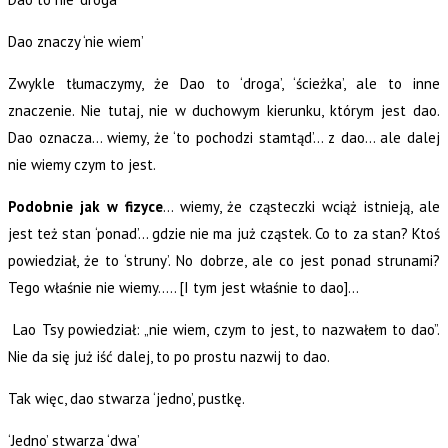
Dao znaczy ‘nie wiem’
Zwykle tłumaczymy, że Dao to ‘droga’, ‘ścieżka’, ale to inne
znaczenie. Nie tutaj, nie w duchowym kierunku, którym jest dao.
Dao oznacza… wiemy, że ‘to pochodzi stamtąd’… z dao… ale dalej
nie wiemy czym to jest.
Podobnie jak w fizyce
… wiemy, że cząsteczki wciąż istnieją, ale
jest też stan ‘ponad’… gdzie nie ma już cząstek. Co to za stan? Ktoś
powiedział, że to ‘struny’. No dobrze, ale co jest ponad strunami?
Tego właśnie nie wiemy….. [I tym jest właśnie to dao]…
Lao Tsy powiedział: „nie wiem, czym to jest, to nazwałem to dao”.
Nie da się już iść dalej, to po prostu nazwij to dao.
Tak więc, dao stwarza ‘jedno’, pustkę.
‘Jedno’ stwarza ‘dwa’