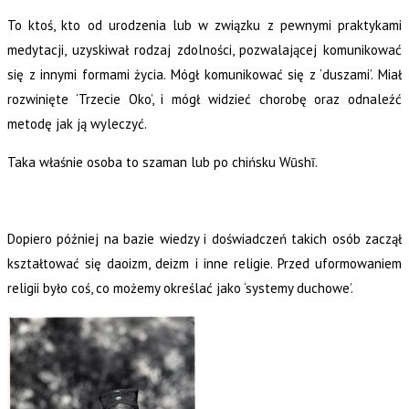
To ktoś, kto od urodzenia lub w związku z pewnymi praktykami
medytacji, uzyskiwał rodzaj zdolności, pozwalającej komunikować
się z innymi formami życia. Mógł komunikować się z ‘duszami’. Miał
rozwinięte ‘Trzecie Oko’, i mógł widzieć chorobę oraz odnaleźć
metodę jak ją wyleczyć.
Taka właśnie osoba to szaman lub po chińsku Wūshī.
Dopiero później na bazie wiedzy i doświadczeń takich osób zaczął
kształtować się daoizm, deizm i inne religie. Przed uformowaniem
religii było coś, co możemy określać jako ‘systemy duchowe’.