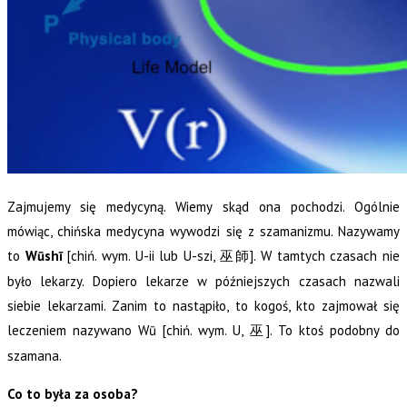
Zajmujemy się medycyną. Wiemy skąd ona pochodzi. Ogólnie
mówiąc, chińska medycyna wywodzi się z szamanizmu. Nazywamy
to
Wūshī
[chiń. wym. U-ii lub U-szi,
]. W tamtych czasach nie
巫師
było lekarzy. Dopiero lekarze w późniejszych czasach nazwali
siebie lekarzami. Zanim to nastąpiło, to kogoś, kto zajmował się
leczeniem nazywano Wū [chiń. wym. U,
]. To ktoś podobny do
巫
szamana.
Co to była za osoba?