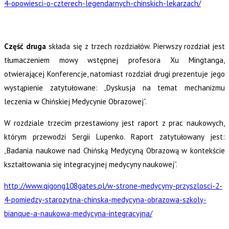
4-opowiesci-o-czterech-legendarnych-chinskich-lekarzach/
Część druga
składa się z trzech rozdziałów. Pierwszy rozdział jest
tłumaczeniem mowy wstępnej profesora Xu Mingtanga,
otwierającej Konferencje, natomiast rozdział drugi prezentuje jego
wystąpienie zatytułowane:
„Dyskusja na temat mechanizmu
leczenia w Chińskiej Medycynie Obrazowej”.
W rozdziale trzecim przestawiony jest raport z prac naukowych,
którym przewodzi Sergii Lupenko. Raport zatytułowany jest:
„Badania naukowe nad Chińską Medycyną Obrazową w kontekście
kształtowania się integracyjnej medycyny naukowej”.
http://www.qigong108gates.pl/w-strone-medycyny-przyszlosci-2-
4-pomiedzy-starozytna-chinska-medycyna-obrazowa-szkoly-
bianque-a-naukowa-medycyna-integracyjna/