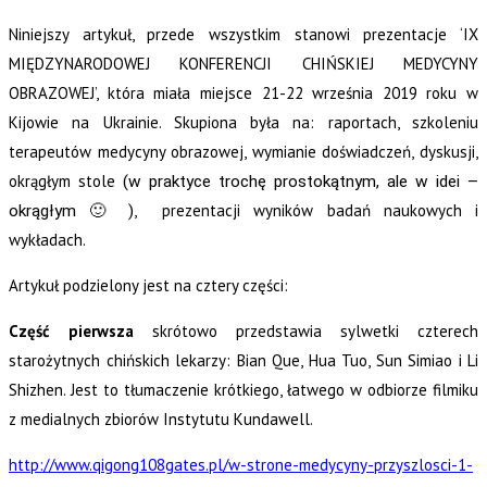
Niniejszy artykuł, przede wszystkim stanowi prezentacje ‘IX
MIĘDZYNARODOWEJ KONFERENCJI CHIŃSKIEJ MEDYCYNY
OBRAZOWEJ’, która miała miejsce 21-22 września 2019 roku w
Kijowie na Ukrainie. Skupiona była na: raportach, szkoleniu
terapeutów medycyny obrazowej, wymianie doświadczeń, dyskusji,
okrągłym stole
(w praktyce trochę prostokątnym, ale w idei –
, prezentacji wyników badań naukowych i
okrągłym 🙂 )
wykładach.
Artykuł podzielony jest na cztery części:
Część pierwsza
skrótowo przedstawia sylwetki czterech
starożytnych chińskich lekarzy: Bian Que, Hua Tuo, Sun Simiao i Li
Shizhen. Jest to tłumaczenie krótkiego, łatwego w odbiorze filmiku
z medialnych zbiorów Instytutu Kundawell.
http://www.qigong108gates.pl/w-strone-medycyny-przyszlosci-1-