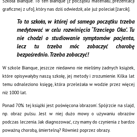
Szkoła Bianque. To ten Bianque [z początku materiału, prezentacji
graficznej z ufo], który nas dziś odwiedził, ale już poleciał [żarcik].
To ta szkoła, w której od samego początku trzeba
medytować w celu rozwinięcia ‘Trzeciego Oka’. Tu
nie chodzi o studiowanie symptomów pacjenta,
lecz tu trzeba móc zobaczyć chorobę
bezpośrednio. Trzeba zobaczyć!
W szkole Bianque, jeszcze niedawno nie mieliśmy żadnych książek,
które opisywałyby naszą szkołę, jej metody i zrozumienie. Kilka lat
temu odnaleziono księgę, która przeleżała w wodzie przez więcej
niż 1000 lat.
Ponad 70% tej książki jest poświęcona ‘obrazom’. Spójrzcie na slajd,
np. obraz pulsu. Jest w niej dużo mowy o używaniu obrazów
podczas leczenia. Jak diagnozować, czy mamy do czynienia z bardzo
poważną chorobą, śmiertelną? Również poprzez obrazy.