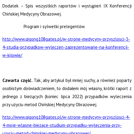
Dodatek – Spis wszystkich raportów i wystąpień IX Konferencji
Chińskiej Medycyny Obrazowej.
Program i sylwetki prelegentów.
http://www.qigong108gates.pl/w-strone-medycyny-przyszlosci-3-
4-studia-przypadkow-wyleczen-zaprezentowane-na-konferencji-
w-kijowie/
Czwarta część.
Tak, aby artykuł był mniej suchy, a również poparty
osobistym doświadczeniem, to dodałem mój własny, krótki raport z
jednego z bieżących (koniec lipca 2022) przypadków wyleczenia
przy użyciu metod Chińskiej Medycyny Obrazowej.
http://www.qigong108gates.pl/w-strone-medycyny-przyszlosci-4-
4-moje-wlasne-biezace-studium-przypadku-wyleczenia-przy-
uzyciu-metod-chinskiej-medycyny-obrazowej/