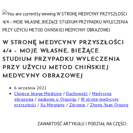
W STRONĘ MEDYCYNY PRZYSZŁOŚCI
4/4 – MOJE WŁASNE, BIEŻĄCE
STUDIUM PRZYPADKU WYLECZENIA
PRZY UŻYCIU METOD CHIŃSKIEJ
MEDYCYNY OBRAZOWEJ
6 września 2022
Chinese Image Medicine
/
Duchowość
/
Medycyna
obrazowa
/
naukowo o Qigongu
/
W stronę medycyny
przyszłości
/
Xu Mingtang
/
Zdrowie
/
Zhong Yuan Qigong
ZAWARTOŚĆ ARTYKUŁU I PODZIAŁ NA CZĘŚCI: