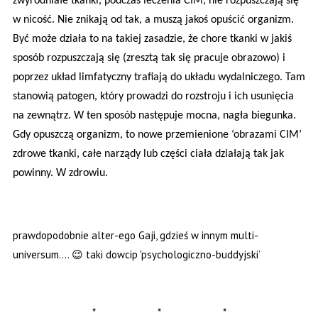
zwyrodniałe tkanki, podczas leczenia CIM, nie rozpuszczają się
w nicość. Nie znikają od tak, a muszą jakoś opuścić organizm.
Być może działa to na takiej zasadzie, że chore tkanki w jakiś
sposób rozpuszczają się (zresztą tak się pracuje obrazowo) i
poprzez układ limfatyczny trafiają do układu wydalniczego. Tam
stanowią patogen, który prowadzi do rozstroju i ich usunięcia
na zewnątrz. W ten sposób następuje mocna, nagła biegunka.
Gdy opuszczą organizm, to nowe przemienione ‘obrazami CIM’
zdrowe tkanki, całe narządy lub części ciała działają tak jak
powinny. W zdrowiu.
prawdopodobnie alter-ego Gaji, gdzieś w innym multi-
universum…. 😉 taki dowcip 'psychologiczno-buddyjski’
* * *