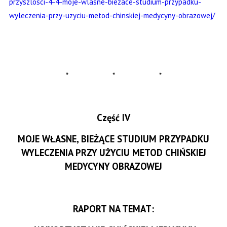
przyszlosci-4-4-moje-wlasne-biezace-studium-przypadku-
wyleczenia-przy-uzyciu-metod-chinskiej-medycyny-obrazowej/
* * *
Część IV
MOJE WŁASNE, BIEŻĄCE STUDIUM PRZYPADKU
WYLECZENIA PRZY UŻYCIU METOD CHIŃSKIEJ
MEDYCYNY OBRAZOWEJ
RAPORT NA TEMAT: