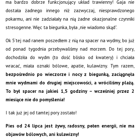
ma bardzo dobrze funkcjonujący układ trawienny! Gaja nie
dostała żadnego innego niż zazwyczaj, niesprawdzonego
pokarmu, ani nie zadziałały na nią żadne okazjonalne czynniki
stresogenne. Więc ta biegunka, była „nie wiadomo skąd”.
Ok 5’tej nad ranem poszedłem z nią na spacer na wydmy, bo już
od ponad tygodnia przebywaliśmy nad morzem. Do tej pory,
dochodziła do wydm (to dość blisko od kwatery) i chciała
wracać, miała oznaki bólowe, apatie, kulawizny. Tym razem,
bezpośrednio po wieczorze i nocy z biegunką, zaciągnęła
mnie wydmami do drugiej miejscowości, a wróciliśmy plażą.
To był spacer na jakieś 1,5 godziny – wcześniej przez 2
miesiące nie do pomyślenia!
I tak już jej od tamtej pory zostało!
Pies od 24 lipca jest żywy, radosny, pełen energii, nie ma
objawów bólowych, ani kulawizny!