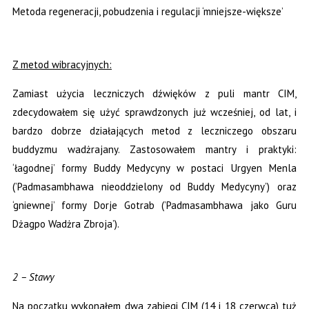
Metoda regeneracji, pobudzenia i regulacji ‘mniejsze-większe’
Z metod wibracyjnych:
Zamiast użycia leczniczych dźwięków z puli mantr CIM,
zdecydowałem się użyć sprawdzonych już wcześniej, od lat, i
bardzo dobrze działających metod z leczniczego obszaru
buddyzmu wadżrajany. Zastosowałem mantry i praktyki:
‘łagodnej’ formy Buddy Medycyny w postaci Urgyen Menla
(’Padmasambhawa nieoddzielony od Buddy Medycyny’) oraz
‘gniewnej’ formy Dorje Gotrab (’Padmasambhawa jako Guru
Dżagpo Wadżra Zbroja’).
2 – Stawy
Na początku wykonałem dwa zabiegi CIM (14 i 18 czerwca) tuż