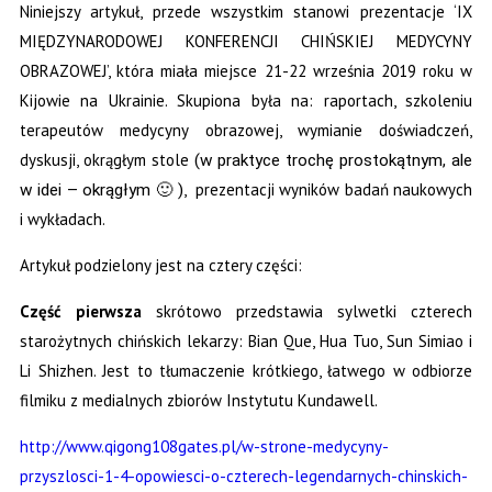
Niniejszy artykuł, przede wszystkim stanowi prezentacje ‘IX
MIĘDZYNARODOWEJ KONFERENCJI CHIŃSKIEJ MEDYCYNY
OBRAZOWEJ’, która miała miejsce 21-22 września 2019 roku w
Kijowie na Ukrainie. Skupiona była na: raportach, szkoleniu
terapeutów medycyny obrazowej, wymianie doświadczeń,
dyskusji, okrągłym stole
(w praktyce trochę prostokątnym, ale
, prezentacji wyników badań naukowych
w idei – okrągłym 🙂 )
i wykładach.
Artykuł podzielony jest na cztery części:
Część pierwsza
skrótowo przedstawia sylwetki czterech
starożytnych chińskich lekarzy: Bian Que, Hua Tuo, Sun Simiao i
Li Shizhen. Jest to tłumaczenie krótkiego, łatwego w odbiorze
filmiku z medialnych zbiorów Instytutu Kundawell.
http://www.qigong108gates.pl/w-strone-medycyny-
przyszlosci-1-4-opowiesci-o-czterech-legendarnych-chinskich-