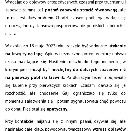
Wracając do objawów ortopedycznych, czasami przy truchtaniu i
zabawie ze mną, też
potrafi zabawnie stracić równowagę
, ale
to nie jest duży problem. Chodzi, czasem podbiega, nadaje się
na rozsądne dystansowo pospacerowanie po niskich górkach. I
gitara.
W okolicach 18 maja 2022 roku zaczęło być widoczne
utykanie
na lewą tylną łapę
. Wpierw nieznaczne, potem w miarę upływu
czasu
nasilające się
. Nasilenie doszło do tego momentu, w
którym pies zaczął być
niechętny do dalszych spacerów niż
na pierwszy pobliski trawnik
. Po dłuższym leżeniu pojawiało
się kulenie przy pierwszych krokach. Czasami dawało się je
rozchodzić, ale chodzenie Gaji ograniczało się tylko do
momentu załatwienia się i potem sygnalizowała chęć powrotu
do domu. Pies stał się
apatyczny
.
Przy kontakcie, mijaniu się z innymi psami, ożywiał się, ale
napinając całe ciało, powodował tymczasowy
wzrost objawów