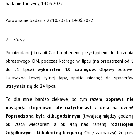
badanie tarczycy, 14.06.2022
Porównanie badań z 27.10.2021 i 14.06.2022
2 – Stawy
Po nieudanej terapii Carthrophenem, przystąpiłem do leczenia
obrazowego CIM, podczas którego w lipcu (na przestrzeni od 1
do 21 lipca)
wykonałem 10 zabiegów
. Objawy bólowe,
kulawizna lewej tylnej łapy, apatia, niechęć do spacerów
utrzymała się do 24 lipca.
To dla mnie bardzo ciekawe, bo tym razem,
poprawa nie
nastąpiła stopniowo, ale natychmiast z dnia na dzień!
Poprzedzona była kilkugodzinnym
(trwającą między godziną
ok 20’tą wieczorem a ok 4’tą nad ranem)
rozstrojem
żołądkowym i kilkukrotną biegunką
. Chcę zaznaczyć, że pies