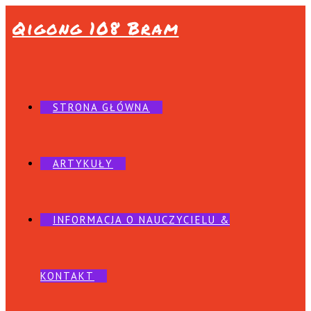
Qigong 108 Bram
STRONA GŁÓWNA
ARTYKUŁY
INFORMACJA O NAUCZYCIELU &
KONTAKT