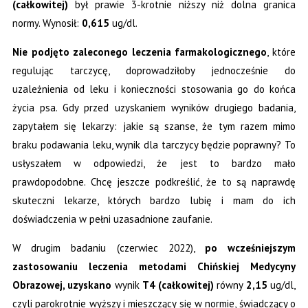
(całkowitej)
był prawie 3-krotnie niższy niż dolna granica
normy. Wynosił:
0,615
ug/dl.
Nie podjęto zaleconego leczenia farmakologicznego
, które
regulując tarczycę, doprowadziłoby jednocześnie do
uzależnienia od leku i konieczności stosowania go do końca
życia psa. Gdy przed uzyskaniem wyników drugiego badania,
zapytałem się lekarzy: jakie są szanse, że tym razem mimo
braku podawania leku, wynik dla tarczycy będzie poprawny? To
usłyszałem w odpowiedzi, że jest to bardzo mało
prawdopodobne. Chcę jeszcze podkreślić, że to są naprawdę
skuteczni lekarze, których bardzo lubię i mam do ich
doświadczenia w pełni uzasadnione zaufanie.
W drugim badaniu (czerwiec 2022),
po wcześniejszym
zastosowaniu leczenia metodami Chińskiej Medycyny
Obrazowej, uzyskano
wynik
T4 (całkowitej)
równy
2,15
ug/dl,
czyli parokrotnie wyższy i mieszczący się w normie, świadczący o