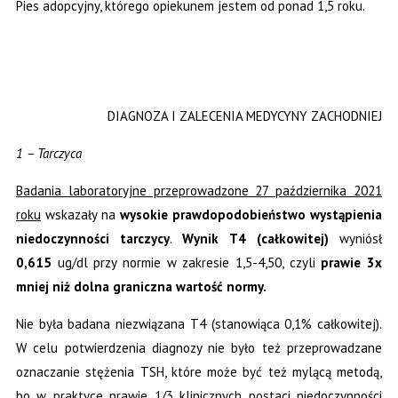
Pies adopcyjny, którego opiekunem jestem od ponad 1,5 roku.
DIAGNOZA I ZALECENIA MEDYCYNY ZACHODNIEJ
1 – Tarczyca
Badania laboratoryjne przeprowadzone 27 października 2021
roku
wskazały na
wysokie prawdopodobieństwo wystąpienia
niedoczynności tarczycy
.
Wynik T4 (całkowitej)
wyniósł
0,615
ug/dl przy normie w zakresie 1,5-4,50, czyli
prawie 3x
mniej niż dolna graniczna wartość normy.
Nie była badana niezwiązana T4 (stanowiąca 0,1% całkowitej).
W celu potwierdzenia diagnozy nie było też przeprowadzane
oznaczanie stężenia TSH, które może być też mylącą metodą,
bo w praktyce prawie 1/3 klinicznych postaci niedoczynności