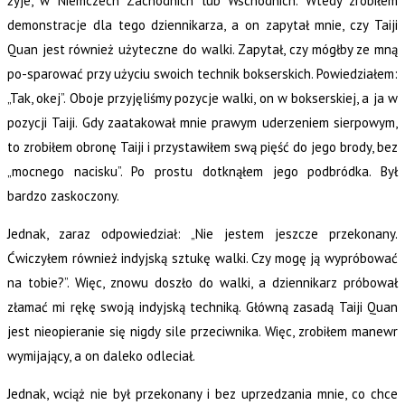
żyje, w Niemczech Zachodnich lub Wschodnich. Wtedy zrobiłem
demonstracje dla tego dziennikarza, a on zapytał mnie, czy Taiji
Quan jest również użyteczne do walki. Zapytał, czy mógłby ze mną
po-sparować przy użyciu swoich technik bokserskich. Powiedziałem:
„Tak, okej”. Oboje przyjęliśmy pozycje walki, on w bokserskiej, a ja w
pozycji Taiji. Gdy zaatakował mnie prawym uderzeniem sierpowym,
to zrobiłem obronę Taiji i przystawiłem swą pięść do jego brody, bez
„mocnego nacisku”. Po prostu dotknąłem jego podbródka. Był
bardzo zaskoczony.
Jednak, zaraz odpowiedział: „Nie jestem jeszcze przekonany.
Ćwiczyłem również indyjską sztukę walki. Czy mogę ją wypróbować
na tobie?”. Więc, znowu doszło do walki, a dziennikarz próbował
złamać mi rękę swoją indyjską techniką. Główną zasadą Taiji Quan
jest nieopieranie się nigdy sile przeciwnika. Więc, zrobiłem manewr
wymijający, a on daleko odleciał.
Jednak, wciąż nie był przekonany i bez uprzedzania mnie, co chce