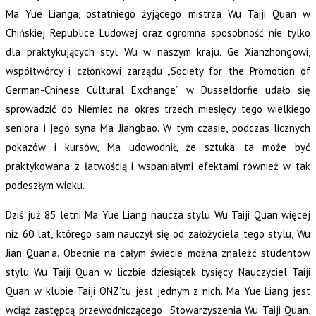
Ma Yue Lianga, ostatniego żyjącego mistrza Wu Taiji Quan w
Chińskiej Republice Ludowej oraz ogromna sposobność nie tylko
dla praktykujących styl Wu w naszym kraju. Ge Xianzhong’owi,
współtwórcy i członkowi zarządu „Society for the Promotion of
German-Chinese Cultural Exchange” w Dusseldorfie udało się
sprowadzić do Niemiec na okres trzech miesięcy tego wielkiego
seniora i jego syna Ma Jiangbao. W tym czasie, podczas licznych
pokazów i kursów, Ma udowodnił, że sztuka ta może być
praktykowana z łatwością i wspaniałymi efektami również w tak
podeszłym wieku.
Dziś już 85 letni Ma Yue Liang naucza stylu Wu Taiji Quan więcej
niż 60 lat, którego sam nauczył się od założyciela tego stylu, Wu
Jian Quan’a. Obecnie na całym świecie można znaleźć studentów
stylu Wu Taiji Quan w liczbie dziesiątek tysięcy. Nauczyciel Taiji
Quan w klubie Taiji ONZ’tu jest jednym z nich. Ma Yue Liang jest
wciąż zastępcą przewodniczącego Stowarzyszenia Wu Taiji Quan,