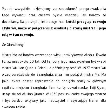
Przede wszystkim, dziękujemy za sposobność przeprowadzenia
tego wywiadu oraz chcemy byście wiedzieli jak bardzo to
doceniamy. Na początku, interesuje nas
krótki przegląd rozwoju
stylu Wu, może w połączeniu z osobistą historią mistrza i jego
rolą w tym rozwoju.
Ge Xianzhong:
Mistrz Ma od bardzo wczesnego wieku praktykował Wushu. Trwało
to, aż miał około 20 lat. Od tej pory jego nauczycielem był wielki
mistrz Wu Jian Quan z Pekinu, a późniejszy teść. W 1927 mistrz Wu
przeprowadził się do Szanghaju, a za nim podążył mistrz Ma. Ma
jako lekarz dostał zaproszenie do podjęcia pracy w głównym
szpitalu miejskim Szanghaju. Tam kontynuował naukę Taiji Quan,
ucząc się od Wu Jian Quan’a. W 1930 poślubił córkę swojego mistrza
i był bardzo aktywny jako nauczyciel i asystujący trener dla
swojego teścia.