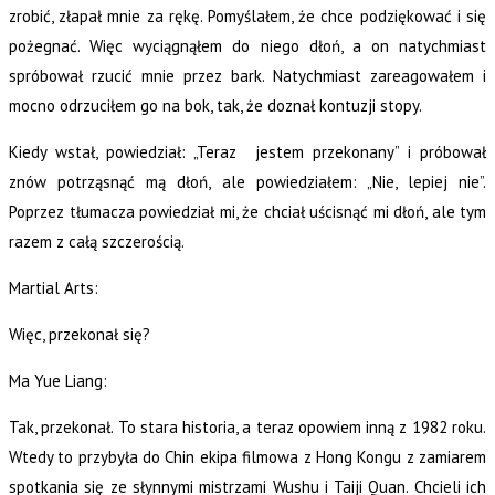
zrobić, złapał mnie za rękę. Pomyślałem, że chce podziękować i się
pożegnać. Więc wyciągnąłem do niego dłoń, a on natychmiast
spróbował rzucić mnie przez bark. Natychmiast zareagowałem i
mocno odrzuciłem go na bok, tak, że doznał kontuzji stopy.
Kiedy wstał, powiedział: „Teraz jestem przekonany” i próbował
znów potrząsnąć mą dłoń, ale powiedziałem: „Nie, lepiej nie”.
Poprzez tłumacza powiedział mi, że chciał uścisnąć mi dłoń, ale tym
razem z całą szczerością.
Martial Arts:
Więc, przekonał się?
Ma Yue Liang:
Tak, przekonał. To stara historia, a teraz opowiem inną z 1982 roku.
Wtedy to przybyła do Chin ekipa filmowa z Hong Kongu z zamiarem
spotkania się ze słynnymi mistrzami Wushu i Taiji Quan. Chcieli ich