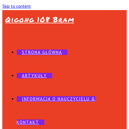
Skip to content
Qigong 108 Bram
STRONA GŁÓWNA
ARTYKUŁY
INFORMACJA O NAUCZYCIELU &
KONTAKT