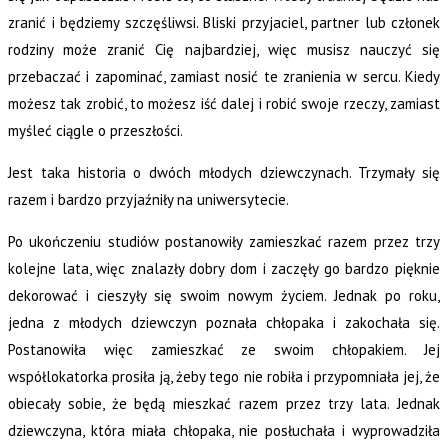
zranić i będziemy szczęśliwsi. Bliski przyjaciel, partner lub członek
rodziny może zranić Cię najbardziej, więc musisz nauczyć się
przebaczać i zapominać, zamiast nosić te zranienia w sercu. Kiedy
możesz tak zrobić, to możesz iść dalej i robić swoje rzeczy, zamiast
myśleć ciągle o przeszłości.
Jest taka historia o dwóch młodych dziewczynach. Trzymały się
razem i bardzo przyjaźniły na uniwersytecie.
Po ukończeniu studiów postanowiły zamieszkać razem przez trzy
kolejne lata, więc znalazły dobry dom i zaczęły go bardzo pięknie
dekorować i cieszyły się swoim nowym życiem. Jednak po roku,
jedna z młodych dziewczyn poznała chłopaka i zakochała się.
Postanowiła więc zamieszkać ze swoim chłopakiem. Jej
współlokatorka prosiła ją, żeby tego nie robiła i przypomniała jej, że
obiecały sobie, że będą mieszkać razem przez trzy lata. Jednak
dziewczyna, która miała chłopaka, nie posłuchała i wyprowadziła