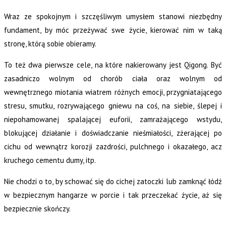
Wraz ze spokojnym i szczęśliwym umysłem stanowi niezbędny
fundament, by móc przeżywać swe życie, kierować nim w taką
stronę, którą sobie obieramy.
To też dwa pierwsze cele, na które nakierowany jest Qigong. Być
zasadniczo wolnym od chorób ciała oraz wolnym od
wewnętrznego miotania wiatrem różnych emocji, przygniatającego
stresu, smutku, rozrywającego gniewu na coś, na siebie, ślepej i
niepohamowanej spalającej euforii, zamrażającego wstydu,
blokującej działanie i doświadczanie nieśmiałości, zżerającej po
cichu od wewnątrz korozji zazdrości, pulchnego i okazałego, acz
kruchego cementu dumy, itp.
Nie chodzi o to, by schować się do cichej zatoczki lub zamknąć łódź
w bezpiecznym hangarze w porcie i tak przeczekać życie, aż się
bezpiecznie skończy.