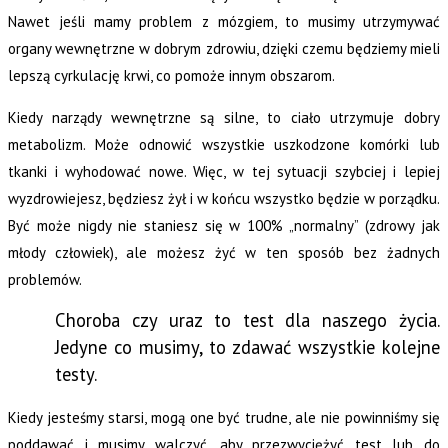
Nawet jeśli mamy problem z mózgiem, to musimy utrzymywać
organy wewnętrzne w dobrym zdrowiu, dzięki czemu będziemy mieli
lepszą cyrkulację krwi, co pomoże innym obszarom.
Kiedy narządy wewnętrzne są silne, to ciało utrzymuje dobry
metabolizm. Może odnowić wszystkie uszkodzone komórki lub
tkanki i wyhodować nowe. Więc, w tej sytuacji szybciej i lepiej
wyzdrowiejesz, będziesz żył i w końcu wszystko będzie w porządku.
Być może nigdy nie staniesz się w 100% „normalny” (zdrowy jak
młody człowiek), ale możesz żyć w ten sposób bez żadnych
problemów.
Choroba czy uraz to test dla naszego życia.
Jedyne co musimy, to zdawać wszystkie kolejne
testy.
Kiedy jesteśmy starsi, mogą one być trudne, ale nie powinniśmy się
poddawać i musimy walczyć, aby przezwyciężyć test lub do