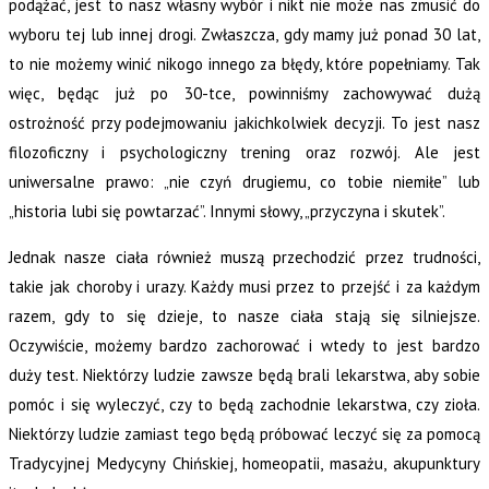
podążać, jest to nasz własny wybór i nikt nie może nas zmusić do
wyboru tej lub innej drogi. Zwłaszcza, gdy mamy już ponad 30 lat,
to nie możemy winić nikogo innego za błędy, które popełniamy. Tak
więc, będąc już po 30-tce, powinniśmy zachowywać dużą
ostrożność przy podejmowaniu jakichkolwiek decyzji. To jest nasz
filozoficzny i psychologiczny trening oraz rozwój. Ale jest
uniwersalne prawo: „nie czyń drugiemu, co tobie niemiłe” lub
„historia lubi się powtarzać”. Innymi słowy, „przyczyna i skutek”.
Jednak nasze ciała również muszą przechodzić przez trudności,
takie jak choroby i urazy. Każdy musi przez to przejść i za każdym
razem, gdy to się dzieje, to nasze ciała stają się silniejsze.
Oczywiście, możemy bardzo zachorować i wtedy to jest bardzo
duży test. Niektórzy ludzie zawsze będą brali lekarstwa, aby sobie
pomóc i się wyleczyć, czy to będą zachodnie lekarstwa, czy zioła.
Niektórzy ludzie zamiast tego będą próbować leczyć się za pomocą
Tradycyjnej Medycyny Chińskiej, homeopatii, masażu, akupunktury