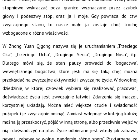
stopniowo wykraczać poza granice wyznaczane przez czubek
głowy i podeszwy stóp, oraz ja i moje. Gdy powraca do tzw.
zwyczajnego stanu, to nasze małe ja zostaje choć trochę
wzbogacone o różne właściwości.
W Zhong Yuan Qigong nazywa się je uruchamianiem „Trzeciego
Oka”, „Trzeciego Ucha”, „Drugiego Serca”, „Drugiego Nosa”, itp.
Dlatego mówi się, że stan pauzy prowadzi do ‘bogactwa’,
wewnętrznego bogactwa, które jeśli ma się taką chęć można
przekładać na zwyczajne aktywności i zwyczajne życie. W dowolnej
dziedzinie, w której człowiek wybiera się realizować, pracować,
doświadczać życia jest zwyczajnie łatwiej. Zdarzenia się inaczej,
korzystniej układają. Można mieć większe czucie i świadomość
pułapek i je zwyczajnie ominąć. Zamiast wdepnąć w kolejną kałużę
można ją przeskoczyć, pójść w inną stronę, albo przeciwnie wejść w
nią i doświadczyć na plus. Życie odbierane jest wtedy jak zabawa,
nawet „zabawa w wojnę, pandemię, różne spory”. Przytargana ze