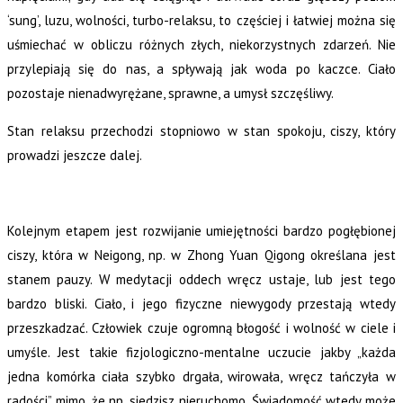
‘sung’, luzu, wolności, turbo-relaksu, to częściej i łatwiej można się
uśmiechać w obliczu różnych złych, niekorzystnych zdarzeń. Nie
przylepiają się do nas, a spływają jak woda po kaczce. Ciało
pozostaje nienadwyrężane, sprawne, a umysł szczęśliwy.
Stan relaksu przechodzi stopniowo w stan spokoju, ciszy, który
prowadzi jeszcze dalej.
Kolejnym etapem jest rozwijanie umiejętności bardzo pogłębionej
ciszy, która w Neigong, np. w Zhong Yuan Qigong określana jest
stanem pauzy. W medytacji oddech wręcz ustaje, lub jest tego
bardzo bliski. Ciało, i jego fizyczne niewygody przestają wtedy
przeszkadzać. Człowiek czuje ogromną błogość i wolność w ciele i
umyśle. Jest takie fizjologiczno-mentalne uczucie jakby „każda
jedna komórka ciała szybko drgała, wirowała, wręcz tańczyła w
radości” mimo, że np. siedzisz nieruchomo. Świadomość wtedy może