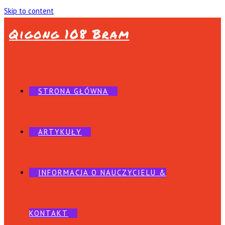
Skip to content
Qigong 108 Bram
STRONA GŁÓWNA
ARTYKUŁY
INFORMACJA O NAUCZYCIELU &
KONTAKT