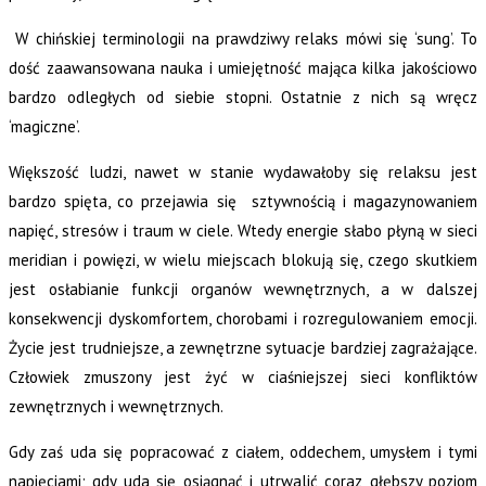
W chińskiej terminologii na prawdziwy relaks mówi się ‘sung’. To
dość zaawansowana nauka i umiejętność mająca kilka jakościowo
bardzo odległych od siebie stopni. Ostatnie z nich są wręcz
‘magiczne’.
Większość ludzi, nawet w stanie wydawałoby się relaksu jest
bardzo spięta, co przejawia się sztywnością i magazynowaniem
napięć, stresów i traum w ciele. Wtedy energie słabo płyną w sieci
meridian i powięzi, w wielu miejscach blokują się, czego skutkiem
jest osłabianie funkcji organów wewnętrznych, a w dalszej
konsekwencji dyskomfortem, chorobami i rozregulowaniem emocji.
Życie jest trudniejsze, a zewnętrzne sytuacje bardziej zagrażające.
Człowiek zmuszony jest żyć w ciaśniejszej sieci konfliktów
zewnętrznych i wewnętrznych.
Gdy zaś uda się popracować z ciałem, oddechem, umysłem i tymi
napięciami; gdy uda się osiągnąć i utrwalić coraz głębszy poziom