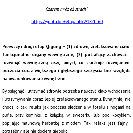
Czasem mróz aż strach”
https://youtu.be/GRhpanhkW18?t=60
Pierwszy i drugi etap Qigong – (1) zdrowe, zrelaksowane ciało,
funkcjonalne organy wewnętrzne, (2) potrafiący zachować i
rozwinąć wewnętrzną ciszę umysł, co skutkuje rozwijaniem
poczucia coraz większego i głębszego szczęścia bez względu
na uwarunkowania zewnętrzne:
By osiągnąć i utrzymać zdrowie potrzeba nauczyć ciało wchodzenia
i utrzymywania coraz lepiej zrelaksowanego stanu. Bynajmniej nie
chodzi o taki relaks jak podczas siedzenia w fotelu z nogami na
pufie, przy kominku, z książką, w sweterku lub pod kocykiem,
popijając malinową herbatkę z miodem. Taki relaks jest fajny i
potrzebny, ale nie dociera głęboko.