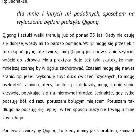
itp. Jednakże,
dla mnie i innych mi podobnych, sposobem na
wyleczenie będzie praktyka Qigong.
Qigong i sztuki walki trenuję już od ponad 35 lat. Kiedy nie czuję
się dobrze, wtedy mi to bardzo pomaga. Wciąż mogę się przeziębić
lub złapać grypę, ale ćwicząc mój Qigong jestem w stanie szybciej
wrócić do zdrowia. Moja praktyka daje też taki skutek, że mam
mniejszą szansę by w ogóle zachorować. Czasami mogę się nawet
zranić. Np. jeżeli wykonuję zbyt dużo ćwiczeń fizycznych, to mogę
uszkodzić ramiona, plecy, kostki itp. Jak każdy, mogę zrobić sobie
krzywdę, potykając się na nierównej drodze. Jednakże, gdy tylko
poczuję ból, od razu poruszam bolącym miejscem. Poruszam tak
długo, aż poczuję się lepiej i w ten sposób urazy nie trwają u mnie
zbyt długo.
Ponieważ ćwiczymy Qigong, to kiedy mamy jakiś problem, zamiast