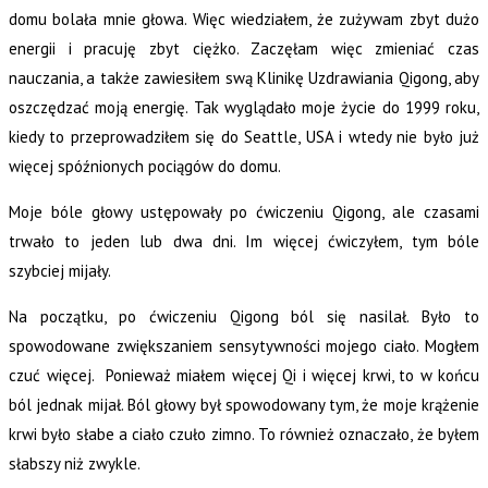
domu bolała mnie głowa. Więc wiedziałem, że zużywam zbyt dużo
energii i pracuję zbyt ciężko. Zaczęłam więc zmieniać czas
nauczania, a także zawiesiłem swą Klinikę Uzdrawiania Qigong, aby
oszczędzać moją energię. Tak wyglądało moje życie do 1999 roku,
kiedy to przeprowadziłem się do Seattle, USA i wtedy nie było już
więcej spóźnionych pociągów do domu.
Moje bóle głowy ustępowały po ćwiczeniu Qigong, ale czasami
trwało to jeden lub dwa dni. Im więcej ćwiczyłem, tym bóle
szybciej mijały.
Na początku, po ćwiczeniu Qigong ból się nasilał. Było to
spowodowane zwiększaniem sensytywności mojego ciało. Mogłem
czuć więcej. Ponieważ miałem więcej Qi i więcej krwi, to w końcu
ból jednak mijał. Ból głowy był spowodowany tym, że moje krążenie
krwi było słabe a ciało czuło zimno. To również oznaczało, że byłem
słabszy niż zwykle.