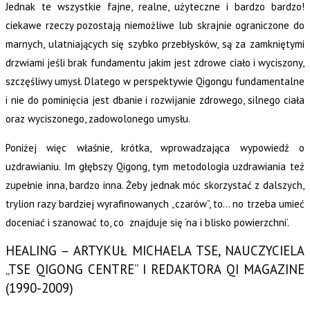
Jednak te wszystkie fajne, realne, użyteczne i bardzo bardzo!
ciekawe rzeczy pozostają niemożliwe lub skrajnie ograniczone do
marnych, ulatniających się szybko przebłysków, są za zamkniętymi
drzwiami jeśli brak fundamentu jakim jest zdrowe ciało i wyciszony,
szczęśliwy umysł. Dlatego w perspektywie Qigongu fundamentalne
i nie do pominięcia jest dbanie i rozwijanie zdrowego, silnego ciała
oraz wyciszonego, zadowolonego umysłu.
Poniżej więc właśnie, krótka, wprowadzająca wypowiedź o
uzdrawianiu. Im głębszy Qigong, tym metodologia uzdrawiania też
zupełnie inna, bardzo inna. Żeby jednak móc skorzystać z dalszych,
trylion razy bardziej wyrafinowanych „czarów”, to… no trzeba umieć
doceniać i szanować to, co znajduje się ‘na i blisko powierzchni’.
HEALING – ARTYKUŁ MICHAELA TSE, NAUCZYCIELA
„TSE QIGONG CENTRE” I REDAKTORA QI MAGAZINE
(1990-2009)