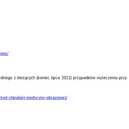
owie/
jednego z bieżących (koniec lipca 2022) przypadków wyleczenia przy
etod-chinskiej-medycyny-obrazowej/