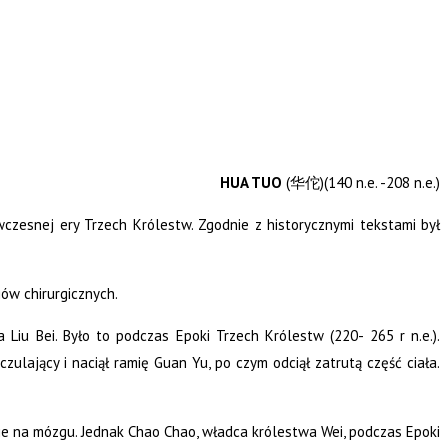
HUA TUO
(
)(140 n.e. -208 n.e.)
华佗
wczesnej ery Trzech Królestw. Zgodnie z historycznymi tekstami był
ów chirurgicznych.
 Liu Bei. Było to podczas Epoki Trzech Królestw (220- 265 r n.e.).
zulający i naciął ramię Guan Yu, po czym odciął zatrutą część ciała.
cje na mózgu. Jednak Chao Chao, władca królestwa Wei, podczas Epoki