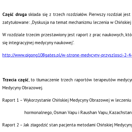
Część druga
składa się z trzech rozdziałów. Pierwszy rozdział je
zatytułowane:
„Dyskusja na temat mechanizmu leczenia w Chińskiej
W rozdziale trzecim przestawiony jest raport z prac naukowych, k
się integracyjnej medycyny naukowej”.
http://www.qigong108gates.pl/w-strone-medycyny-przyszlosci-2-
Trzecia część
, to tłumaczenie trzech raportów terapeutów medycyn
Medycyny Obrazowej.
Raport 1 – Wykorzystanie Chińskiej Medycyny Obrazowej w leczeni
hormonalnego,
Osman Vapu i Raushan Vapu, Kazachstan
Raport 2 – Jak złagodzić stan pacjenta metodami Chińskiej Medycyn