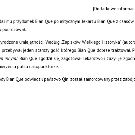
[Dodatkowe informacje
ał mu przydomek Bian Que po mitycznym lekarzu Bian Que z czasów Żó
k podróżował.
yrodzone umiejętności. Według „Zapisków Wielkiego Historyka” (autors
 przebywał jeden starszy gość, którego Bian Que dobrze traktował. P
ym innym.”
Bian Que zgodził się, zagotował lekarstwo i zażył je zgodn
ierzeniu pulsu i akupunkturze.
edy Bian Que odwiedził państwo Qin, został zamordowany przez zabójcę