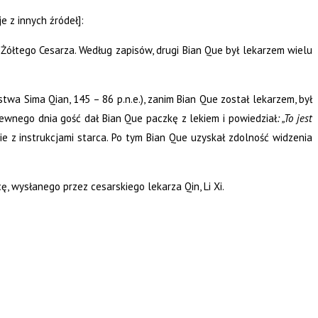
 z innych źródeł]:
łtego Cesarza. Według zapisów, drugi Bian Que był lekarzem wielu
twa Sima Qian, 145 – 86 p.n.e.), zanim Bian Que został lekarzem, był
ewnego dnia gość dał Bian Que paczkę z lekiem i powiedział
: „To jest
ie z instrukcjami starca. Po tym Bian Que uzyskał zdolność widzenia
, wysłanego przez cesarskiego lekarza Qin, Li Xi.