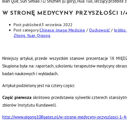
Bian Que, Sun Simiao i Li Shizhen (u góry), Hua Tuo, leczący przebite
W STRONĘ MEDYCYNY PRZYSZŁOŚCI 1/
Post published:
3 września 2022
Post category:
Chinese Image Medicine
/
Duchowość
/
krótko
Zhong Yuan Qigong
Niniejszy artykuł, przede wszystkim stanowi prezentacje ‘IX M
Skupiona była na: raportach, szkoleniu terapeutów medycyny obrazo
badań naukowych i wykładach.
Artykuł podzielony jest na cztery części:
Część pierwsza
skrótowo przedstawia sylwetki czterech starożytnyc
zbiorów Instytutu Kundawell.
http://www.qigong108gates.pl/w-strone-medycyny-przyszlosci-1-4-