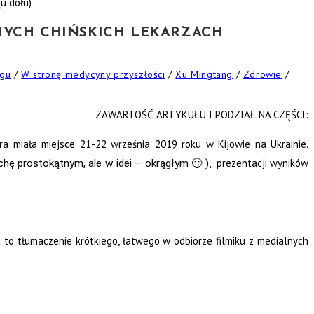
(u dołu)
NYCH CHIŃSKICH LEKARZACH
ngu
/
W stronę medycyny przyszłości
/
Xu Mingtang
/
Zdrowie
/
ZAWARTOŚĆ ARTYKUŁU I PODZIAŁ NA CZĘŚCI:
 miała miejsce 21-22 września 2019 roku w Kijowie na Ukrainie.
, prezentacji wyników
chę prostokątnym, ale w idei – okrągłym 🙂 )
t to tłumaczenie krótkiego, łatwego w odbiorze filmiku z medialnych