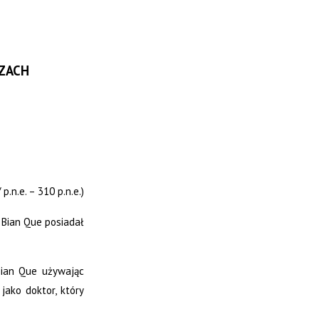
RZACH
/ p.n.e. – 310 p.n.e.)
 Bian Que posiadał
 Bian Que używając
jako doktor, który