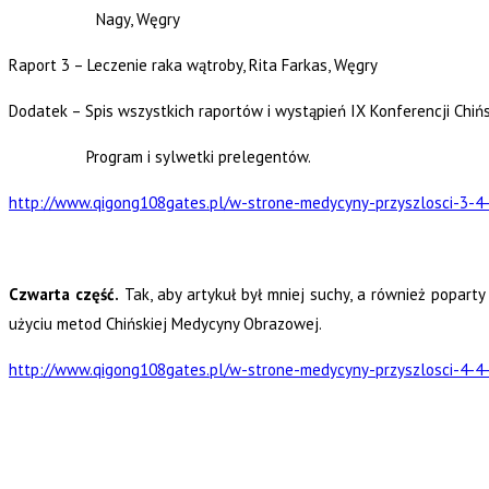
Nagy, Węgry
Raport 3 – Leczenie raka wątroby,
Rita Farkas, Węgry
Dodatek – Spis wszystkich raportów i wystąpień IX Konferencji Chiń
Program i sylwetki prelegentów.
http://www.qigong108gates.pl/w-strone-medycyny-przyszlosci-3-4
Czwarta część.
Tak, aby artykuł był mniej suchy, a również popart
użyciu metod Chińskiej Medycyny Obrazowej.
http://www.qigong108gates.pl/w-strone-medycyny-przyszlosci-4-4