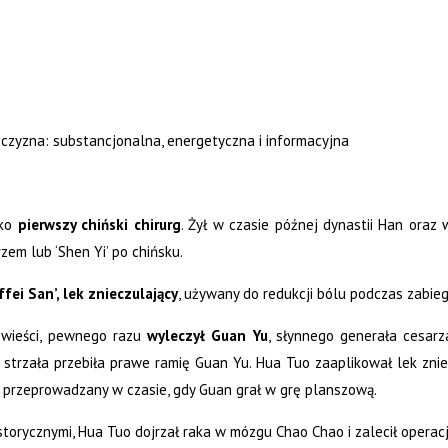
czyzna: substancjonalna, energetyczna i informacyjna
ako
pierwszy chiński chirurg
. Żył w czasie późnej dynastii Han oraz 
em lub ‘Shen Yi’ po chińsku.
fei San’, lek znieczulający
, używany do redukcji bólu podczas zabieg
owieści, pewnego razu
wyleczył Guan Yu
, słynnego generała cesarza
 strzała przebiła prawe ramię Guan Yu. Hua Tuo zaaplikował lek zniec
ł przeprowadzany w czasie, gdy Guan grał w grę planszową.
storycznymi, Hua Tuo dojrzał raka w mózgu Chao Chao i zalecił opera