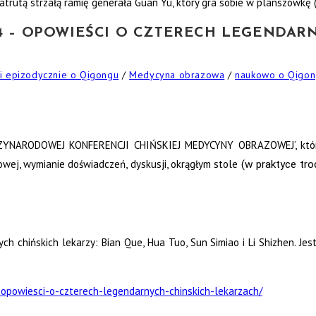
 zatrutą strzałą ramię generała Guan Yu, który gra sobie w planszówkę 
4 – OPOWIEŚCI O CZTERECH LEGENDAR
 i epizodycznie o Qigongu
/
Medycyna obrazowa
/
naukowo o Qigo
IĘDZYNARODOWEJ KONFERENCJI CHIŃSKIEJ MEDYCYNY OBRAZOWEJ’, która
wej, wymianie doświadczeń, dyskusji, okrągłym stole
(w praktyce tro
h chińskich lekarzy: Bian Que, Hua Tuo, Sun Simiao i Li Shizhen. Jes
opowiesci-o-czterech-legendarnych-chinskich-lekarzach/