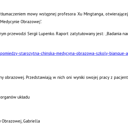
st tłumaczeniem mowy wstępnej profesora Xu Mingtanga, otwierającej
 Medycynie Obrazowej”.
tórym przewodzi Sergii Lupenko. Raport zatytułowany jest: „Badania
4-pomiedzy-starozytna-chinska-medycyna-obrazowa-szkoly-bianque-
y obrazowej. Przedstawiają w nich oni wyniki swojej pracy z pacjent
u organów układu
y Obrazowej,
Gabriella