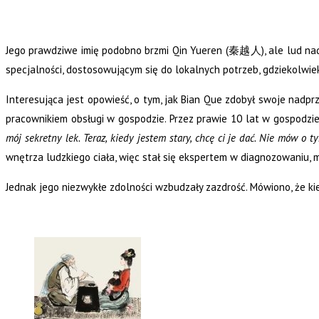
Jego prawdziwe imię podobno brzmi Qin Yueren (秦越人), ale lud nad
specjalności, dostosowującym się do lokalnych potrzeb, gdziekolwie
Interesująca jest opowieść, o tym, jak Bian Que zdobył swoje nadprz
pracownikiem obsługi w gospodzie. Przez prawie 10 lat w gospodzie
mój sekretny lek. Teraz, kiedy jestem stary, chcę ci je dać. Nie mów o t
wnętrza ludzkiego ciała, więc stał się ekspertem w diagnozowaniu, m
Jednak jego niezwykłe zdolności wzbudzały zazdrość. Mówiono, że ki