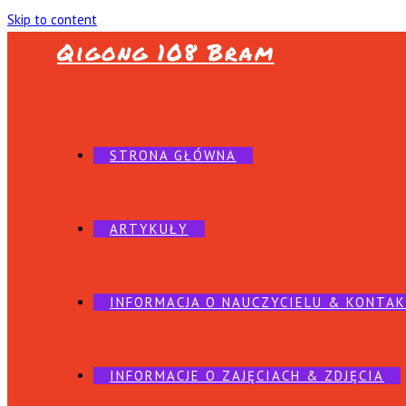
Skip to content
Qigong 108 Bram
STRONA GŁÓWNA
ARTYKUŁY
INFORMACJA O NAUCZYCIELU & KONTA
INFORMACJE O ZAJĘCIACH & ZDJĘCIA