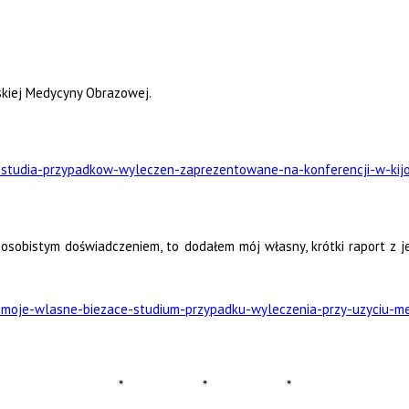
skiej Medycyny Obrazowej.
-studia-przypadkow-wyleczen-zaprezentowane-na-konferencji-w-kij
y osobistym doświadczeniem, to dodałem mój własny, krótki raport z 
-moje-wlasne-biezace-studium-przypadku-wyleczenia-przy-uzyciu-m
* * *