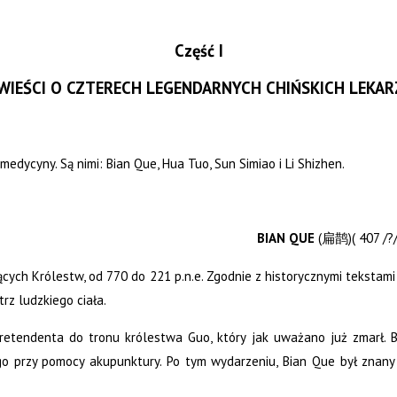
Część I
IEŚCI O CZTERECH LEGENDARNYCH CHIŃSKICH LEKA
 medycyny. Są nimi: Bian Que, Hua Tuo, Sun Simiao i Li Shizhen.
BIAN QUE
(
)( 407 /?
鹊
扁
ych Królestw, od 770 do 221 p.n.e. Zgodnie z historycznymi tekstami
trz ludzkiego ciała.
pretendenta do tronu królestwa Guo, który jak uważano już zmarł.
 go przy pomocy akupunktury. Po tym wydarzeniu, Bian Que był znany 